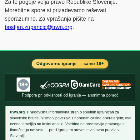
Za te pogoje velja pravo Republike Slovenije.
Morebitne spore si prizadevamo reševati
sporazumno. Za vprašanja pišite na
bostjan.zupancic@trwn.org
.
Odgovorno igranje — samo 18+
Podpora pri odvisnosti od igranja — anonimna pomoč
trwn.org
je neodvisna informativna stran o spletnih igralnicah za
slovenske bralce. Nismo v povezavi z nobenim casino operaterjem; vse
ocene temeljijo na lastni analizi. Vsebina ne predstavlja pravnega ali
finančnega nasveta — pred igranjem preverite veljavna pravila v
Sloveniji.